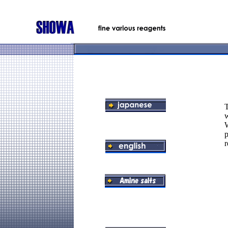
T
w
W
p
r